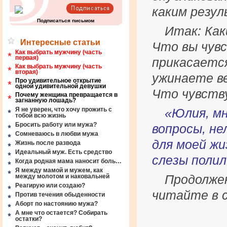
каким резу
Подписаться письмом
Итак: Как
Интересные статьи
Что вы чувс
Как выбрать мужчину (часть
*
первая)
прикасаетс
Как выбрать мужчину (часть
*
вторая)
ужинаете в
Про удивительное открытие
*
одной удивительной девушки
Что чувств
Почему женщина превращается в
*
загнанную лошадь?
Я не уверен, что хочу прожить с
«Юлия, мн
тобой всю жизнь
Бросить работу или мужа?
вопросы, не
Сомневаюсь в любви мужа
для моей жи
Жизнь после развода
Идеальный муж. Есть средство
слезы поли
Когда родная мама наносит боль…
Я между мамой и мужем, как
Продолже
между молотом и наковальней
Реагирую или создаю?
читайте в с
Против течения обыденности
Аборт по настоянию мужа?
А мне что остается? Собирать
остатки?