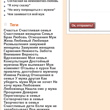
Согласная на немножечко-любовь
“Я хочу сказку”
“Не могу попрощаться с мужем”
Чем занимается мой муж
Теги
Счастье
Счастливая семья
Счастливая женщина
Семья
Брак
Любовь
Отношения
Муж
Жена
Любимый
Любимая
Размышления замужней
женщины
Замужняя женщина
Гармония
Нежность
Забота
Внимание
Верность
Вдохновение
Моя семья
Консультация
Достойный
мужчина
Муж выпивает
Муж
изменяет
Отзывы о курсе
Как
привлечь достойного мужчину
Измена
Развод
Отношения в
семье
У мужа другая
Как
убедить мужа
Муж не хочет
Не
хочу мужа
Любовник
Любовница
Нашла смс у мужа
Прощение
Доверие
Переговоры в семье
Сотворчество в семье
Творчество в семье
Счастливые дети
Если муж не
зарабатывает
Все мужики …