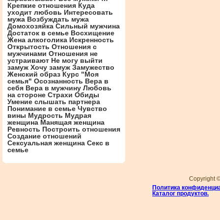
Крепкие отношения
Куда
уходит любовь
Интересовать
мужа
Возбуждать мужа
Домохозяйка
Сильный мужчина
Достаток в семье
Восхищение
Жена алкоголика
Искренность
Открытость
Отношения с
мужчинами
Отношения не
устраивают
Не могу выйти
замуж
Хочу замуж
Замужество
Женский образ
Курс "Моя
семья"
Осознанность
Вера в
себя
Вера в мужчину
Любовь
на стороне
Страхи
Обиды
Умение слышать партнера
Понимание в семье
Чувство
вины
Мудрость
Мудрая
женщина
Манящая женщина
Ревность
Построить отношения
Создание отношений
Сексуальная женщина
Секс в
семье
Copyright 
Политика конфиденци
Каталог продуктов.