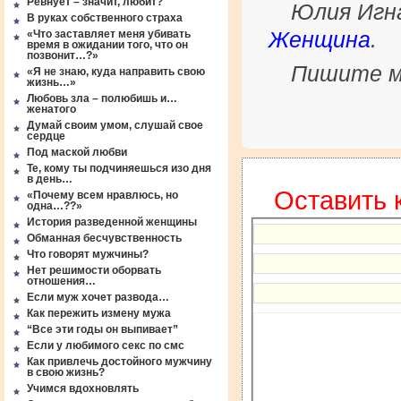
Ревнует – значит, любит?
Юлия Игн
В руках собственного страха
Женщина
.
«Что заставляет меня убивать
время в ожидании того, что он
позвонит…?»
Пишите м
«Я не знаю, куда направить свою
жизнь…»
Любовь зла – полюбишь и…
женатого
Думай своим умом, слушай свое
сердце
Под маской любви
Те, кому ты подчиняешься изо дня
в день…
Оставить 
«Почему всем нравлюсь, но
одна…??»
История разведенной женщины
Обманная бесчувственность
Что говорят мужчины?
Нет решимости оборвать
отношения…
Если муж хочет развода…
Как пережить измену мужа
“Все эти годы он выпивает”
Если у любимого секс по смс
Как привлечь достойного мужчину
в свою жизнь?
Учимся вдохновлять