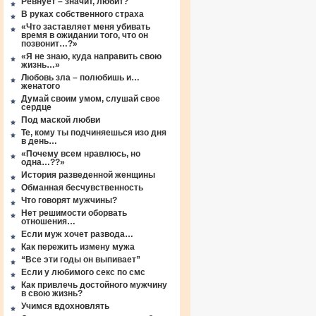
Ревнует – значит, любит?
В руках собственного страха
«Что заставляет меня убивать
время в ожидании того, что он
позвонит…?»
«Я не знаю, куда направить свою
жизнь…»
Любовь зла – полюбишь и…
женатого
Думай своим умом, слушай свое
сердце
Под маской любви
Те, кому ты подчиняешься изо дня
в день…
«Почему всем нравлюсь, но
одна…??»
История разведенной женщины
Обманная бесчувственность
Что говорят мужчины?
Нет решимости оборвать
отношения…
Если муж хочет развода…
Как пережить измену мужа
“Все эти годы он выпивает”
Если у любимого секс по смс
Как привлечь достойного мужчину
в свою жизнь?
Учимся вдохновлять