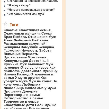
Согласная на немножечко-любовь
“Я хочу сказку”
“Не могу попрощаться с мужем”
Чем занимается мой муж
Теги
Счастье
Счастливая семья
Счастливая женщина
Семья
Брак
Любовь
Отношения
Муж
Жена
Любимый
Любимая
Размышления замужней
женщины
Замужняя женщина
Гармония
Нежность
Забота
Внимание
Верность
Вдохновение
Моя семья
Консультация
Достойный
мужчина
Муж выпивает
Муж
изменяет
Отзывы о курсе
Как
привлечь достойного мужчину
Измена
Развод
Отношения в
семье
У мужа другая
Как
убедить мужа
Муж не хочет
Не
хочу мужа
Любовник
Любовница
Нашла смс у мужа
Прощение
Доверие
Переговоры в семье
Сотворчество в семье
Творчество в семье
Счастливые дети
Если муж не
зарабатывает
Все мужики …