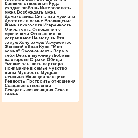
Крепкие отношения
Куда
уходит любовь
Интересовать
мужа
Возбуждать мужа
Домохозяйка
Сильный мужчина
Достаток в семье
Восхищение
Жена алкоголика
Искренность
Открытость
Отношения с
мужчинами
Отношения не
устраивают
Не могу выйти
замуж
Хочу замуж
Замужество
Женский образ
Курс "Моя
семья"
Осознанность
Вера в
себя
Вера в мужчину
Любовь
на стороне
Страхи
Обиды
Умение слышать партнера
Понимание в семье
Чувство
вины
Мудрость
Мудрая
женщина
Манящая женщина
Ревность
Построить отношения
Создание отношений
Сексуальная женщина
Секс в
семье