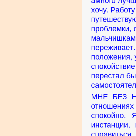
амного лучше
хочу. Работ
путешествую
проблемки, 
мальчишками
переживает…
положения, у
спокойствие
перестал бы
самостоятел
МНЕ БЕЗ Н
отношениях 
спокойно. 
инстанции,
справиться 