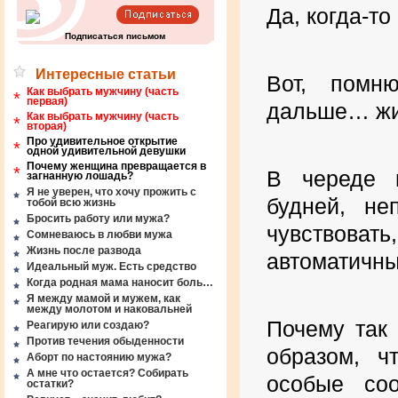
Да, когда-т
Подписаться письмом
Интересные статьи
Вот, помн
Как выбрать мужчину (часть
*
первая)
дальше… жи
Как выбрать мужчину (часть
*
вторая)
Про удивительное открытие
*
одной удивительной девушки
Почему женщина превращается в
*
В череде в
загнанную лошадь?
Я не уверен, что хочу прожить с
будней, не
тобой всю жизнь
Бросить работу или мужа?
чувствов
Сомневаюсь в любви мужа
Жизнь после развода
автоматичны
Идеальный муж. Есть средство
Когда родная мама наносит боль…
Я между мамой и мужем, как
между молотом и наковальней
Почему так
Реагирую или создаю?
Против течения обыденности
образом, ч
Аборт по настоянию мужа?
А мне что остается? Собирать
особые со
остатки?