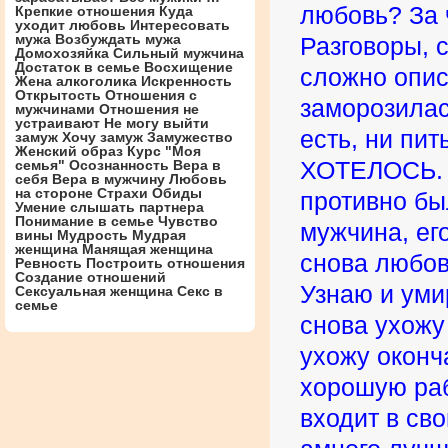
любовь? За 
Крепкие отношения
Куда
уходит любовь
Интересовать
мужа
Возбуждать мужа
Разговоры, с
Домохозяйка
Сильный мужчина
Достаток в семье
Восхищение
сложно опис
Жена алкоголика
Искренность
Открытость
Отношения с
заморозилас
мужчинами
Отношения не
устраивают
Не могу выйти
есть, ни пи
замуж
Хочу замуж
Замужество
Женский образ
Курс "Моя
семья"
Осознанность
Вера в
ХОТЕЛОСЬ. Н
себя
Вера в мужчину
Любовь
на стороне
Страхи
Обиды
противно б
Умение слышать партнера
Понимание в семье
Чувство
мужчина, ег
вины
Мудрость
Мудрая
женщина
Манящая женщина
снова любов
Ревность
Построить отношения
Создание отношений
Узнаю и уми
Сексуальная женщина
Секс в
семье
снова ухожу
ухожу оконч
хорошую раб
входит в св