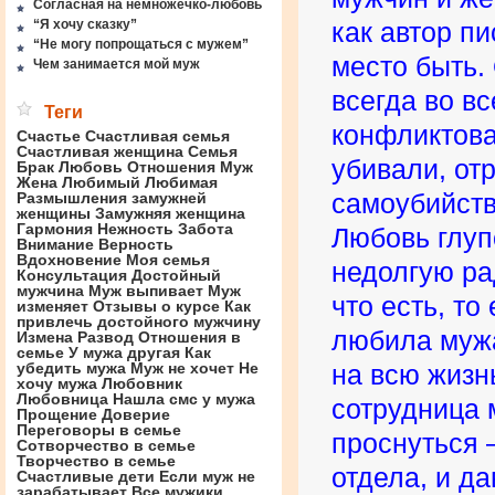
Согласная на немножечко-любовь
“Я хочу сказку”
как автор п
“Не могу попрощаться с мужем”
место быть. 
Чем занимается мой муж
всегда во в
Теги
конфликтова
Счастье
Счастливая семья
Счастливая женщина
Семья
убивали, от
Брак
Любовь
Отношения
Муж
Жена
Любимый
Любимая
Размышления замужней
самоубийств
женщины
Замужняя женщина
Гармония
Нежность
Забота
Любовь глуп
Внимание
Верность
Вдохновение
Моя семья
недолгую ра
Консультация
Достойный
мужчина
Муж выпивает
Муж
что есть, то
изменяет
Отзывы о курсе
Как
привлечь достойного мужчину
любила мужа
Измена
Развод
Отношения в
семье
У мужа другая
Как
убедить мужа
Муж не хочет
Не
на всю жизнь
хочу мужа
Любовник
Любовница
Нашла смс у мужа
сотрудница 
Прощение
Доверие
Переговоры в семье
проснуться –
Сотворчество в семье
Творчество в семье
отдела, и д
Счастливые дети
Если муж не
зарабатывает
Все мужики …