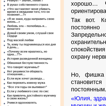
Ревнует – значит, любит?
хорошо… Ч
В руках собственного страха
«Что заставляет меня убивать
ориентирова
время в ожидании того, что он
позвонит…?»
Так вот. К
«Я не знаю, куда направить свою
жизнь…»
постоянно
Любовь зла – полюбишь и…
женатого
Запредель
Думай своим умом, слушай свое
сердце
Под маской любви
охранитель
Те, кому ты подчиняешься изо дня
в день…
спокойствия
«Почему всем нравлюсь, но
одна…??»
охрану нерв
История разведенной женщины
Обманная бесчувственность
Что говорят мужчины?
Нет решимости оборвать
Но, фишка 
отношения…
Если муж хочет развода…
становитс
Как пережить измену мужа
“Все эти годы он выпивает”
постоянным
Если у любимого секс по смс
Как привлечь достойного мужчину
«Юлия, здра
в свою жизнь?
Учимся вдохновлять
мужчин и же