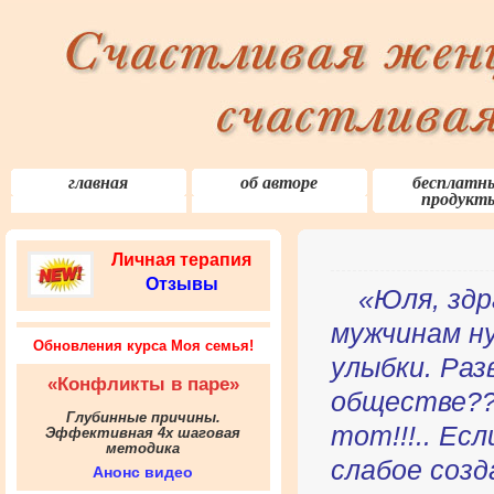
главная
об авторе
бесплатн
продукт
Личная терапия
Отзывы
«Юля, зд
мужчинам н
Обновления курса Моя семья!
улыбки. Ра
«Конфликты в паре»
обществе??
Глубинные причины.
тот!!!.. Ес
Эффективная 4х шаговая
методика
слабое созд
Анонс видео