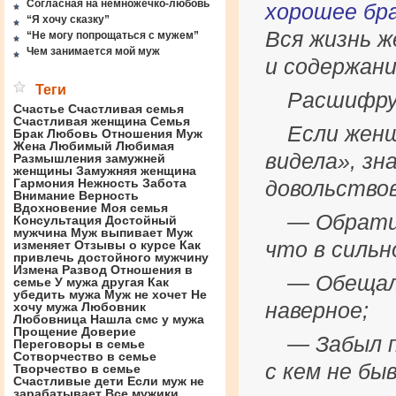
Согласная на немножечко-любовь
хорошее бр
“Я хочу сказку”
Вся жизнь ж
“Не могу попрощаться с мужем”
Чем занимается мой муж
и содержани
Теги
Расшифру
Счастье
Счастливая семья
Счастливая женщина
Семья
Если жен
Брак
Любовь
Отношения
Муж
Жена
Любимый
Любимая
видела», зн
Размышления замужней
женщины
Замужняя женщина
Гармония
Нежность
Забота
довольствов
Внимание
Верность
Вдохновение
Моя семья
— Обратил
Консультация
Достойный
мужчина
Муж выпивает
Муж
изменяет
Отзывы о курсе
Как
что в сильн
привлечь достойного мужчину
Измена
Развод
Отношения в
— Обещал 
семье
У мужа другая
Как
убедить мужа
Муж не хочет
Не
наверное;
хочу мужа
Любовник
Любовница
Нашла смс у мужа
Прощение
Доверие
— Забыл п
Переговоры в семье
Сотворчество в семье
с кем не бы
Творчество в семье
Счастливые дети
Если муж не
зарабатывает
Все мужики …