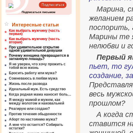
Марина, с
Подписаться письмом
желанием ра
Интересные статьи
поспорить, 
Как выбрать мужчину (часть
*
первая)
Марины те 
Как выбрать мужчину (часть
*
вторая)
нелюбви и г
Про удивительное открытие
*
одной удивительной девушки
Первый я
Почему женщина превращается в
*
загнанную лошадь?
Я не уверен, что хочу прожить с
пьет, то гу
тобой всю жизнь
Бросить работу или мужа?
создание, з
Сомневаюсь в любви мужа
Представля
Жизнь после развода
Идеальный муж. Есть средство
весь мужско
Когда родная мама наносит боль…
Я между мамой и мужем, как
прошлом?
между молотом и наковальней
Реагирую или создаю?
А когда с
Против течения обыденности
Аборт по настоянию мужа?
ставится на
А мне что остается? Собирать
остатки?
женщиной, 