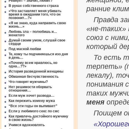
Ревнует – значит, любит?
В руках собственного страха
ранние кли
«Что заставляет меня убивать
время в ожидании того, что он
Правда за
позвонит…?»
«Я не знаю, куда направить свою
жизнь…»
«не-таких»
Любовь зла – полюбишь и…
женатого
союз с ними
Думай своим умом, слушай свое
сердце
который дер
Под маской любви
Те, кому ты подчиняешься изо дня
То есть т
в день…
«Почему всем нравлюсь, но
терпеть» (
одна…??»
История разведенной женщины
лекалу), то
Обманная бесчувственность
Что говорят мужчины?
понимания 
Нет решимости оборвать
отношения…
таких мужч
Если муж хочет развода…
меня
опред
Как пережить измену мужа
“Все эти годы он выпивает”
Поищем о
Если у любимого секс по смс
Как привлечь достойного мужчину
в свою жизнь?
«Хорошего
Учимся вдохновлять