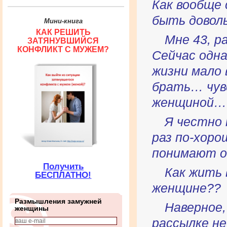
Как вообще 
быть доволь
Мини-книга
КАК РЕШИТЬ
Мне 43, р
ЗАТЯНУВШИЙСЯ
КОНФЛИКТ С МУЖЕМ?
Сейчас одна
жизни мало 
брать… чув
женщиной… 
Я честно 
раз по-хоро
понимают он
Получить
Как жить 
БЕСПЛАТНО!
женщине??
Размышления замужней
Наверное,
женщины
рассылке н